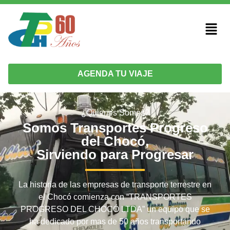
AGENDA TU VIAJE
¿Quienes Somos?
Somos Transportes Progreso
del Chocó,
Sirviendo para Progresar
La historia de las empresas de transporte terrestre en
el Chocó comienza con “TRANSPORTES
PROGRESO DEL CHOCÓ LTDA” un equipo que se
ha dedicado por mas de 50 años transportando